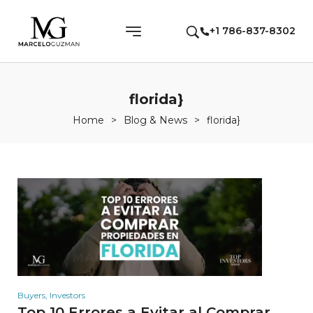
+1 786-837-8302
florida}
Home
>
Blog & News
>
florida}
Buyers
,
Investors
Top 10 Errores a Evitar al Comprar