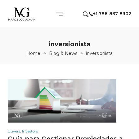
+1 786-837-8302
inversionista
Home
>
Blog & News
>
inversionista
Buyers
,
Investors
Guía para Gestionar Propiedades a