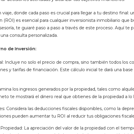
iaje, donde cada paso es crucial para llegar a tu destino final: un
ón (ROI) es esencial para cualquier inversionista inmobiliario qu
sesoría, te guiaré paso a paso a través de este proceso. Aquí te
a una consulta personalizada.
rno de Inversión:
ial: Incluye no solo el precio de compra, sino también todos los 
nes y tarifas de financiación. Este cálculo inicial te dará una base
xamina los ingresos generados por la propiedad, tales como alquile
a neto te mostrará el dinero real que obtienes de la propiedad a lo
s: Considera las deducciones fiscales disponibles, como la deprec
iones pueden aumentar tu ROI al reducir tus obligaciones fiscale
a Propiedad: La apreciación del valor de la propiedad con el ti