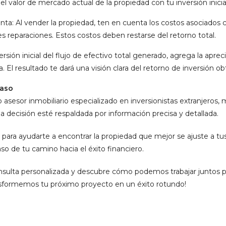
el valor de mercado actual de la propiedad con tu inversión inici
enta: Al vender la propiedad, ten en cuenta los costos asociado
es reparaciones. Estos costos deben restarse del retorno total.
ersión inicial del flujo de efectivo total generado, agrega la apre
 El resultado te dará una visión clara del retorno de inversión ob
aso
esor inmobiliario especializado en inversionistas extranjeros, mi 
 decisión esté respaldada por información precisa y detallada.
 para ayudarte a encontrar la propiedad que mejor se ajuste a tus
so de tu camino hacia el éxito financiero.
ulta personalizada y descubre cómo podemos trabajar juntos pa
ransformemos tu próximo proyecto en un éxito rotundo!