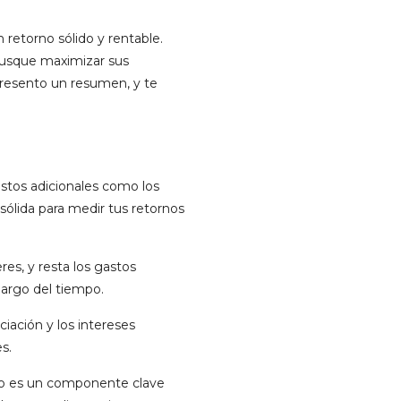
 retorno sólido y rentable.
e busque maximizar sus
 presento un resumen, y te
costos adicionales como los
 sólida para medir tus retornos
res, y resta los gastos
 largo del tiempo.
iación y los intereses
s.
empo es un componente clave