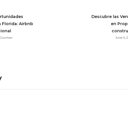
ortunidades
Descubre las Vent
 Florida: Airbnb
en Prop
cional
constru
o Guzman
June 5,
y