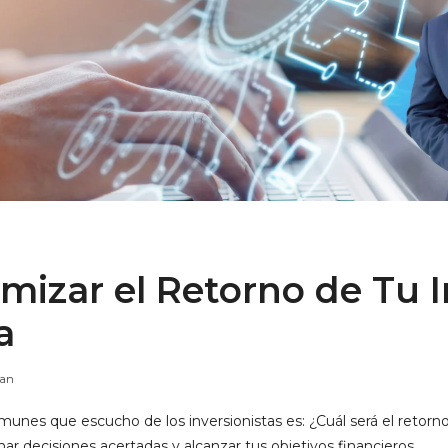
izar el Retorno de Tu I
a
man
unes que escucho de los inversionistas es: ¿Cuál será el retorn
r decisiones acertadas y alcanzar tus objetivos financieros.