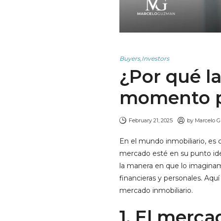
Buyers
,
Investors
¿Por qué l
momento p
February 21, 2025
by
Marcelo G
En el mundo inmobiliario, es
mercado esté en su punto idea
la manera en que lo imaginam
financieras y personales. Aq
mercado inmobiliario.
1. El merc