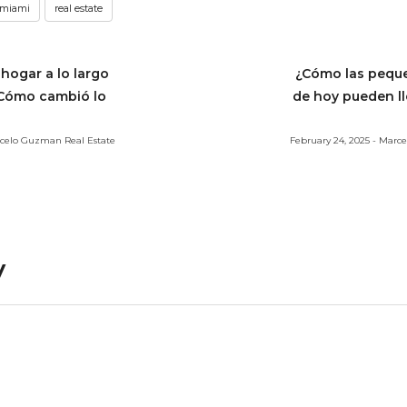
miami
real estate
hogar a lo largo
¿Cómo las pequ
 ¿Cómo cambió lo
de hoy pueden ll
?
arcelo Guzman Real Estate
February 24, 2025 - Marc
y