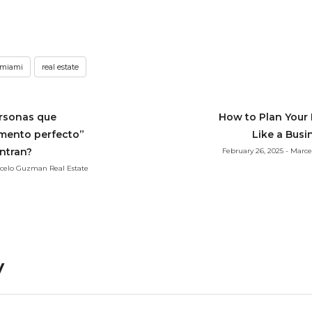
miami
real estate
ersonas que
How to Plan Your
mento perfecto”
Like a Busi
ntran?
February 26, 2025 - Marc
arcelo Guzman Real Estate
y