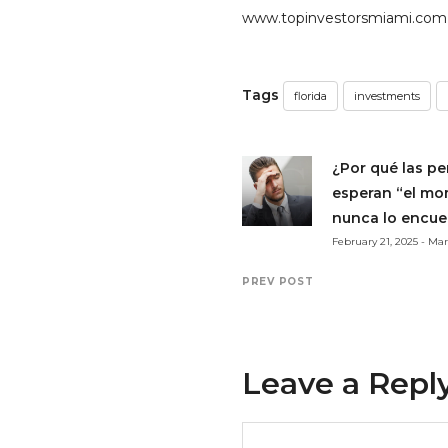
www.topinvestorsmiami.com
Tags
florida
investments
¿Por qué las p
esperan “el mo
nunca lo encue
February 21, 2025 - M
PREV POST
Leave a Repl