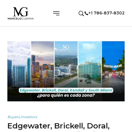
+1 786-837-8302
Buyers
,
Investors
Edgewater, Brickell, Doral,